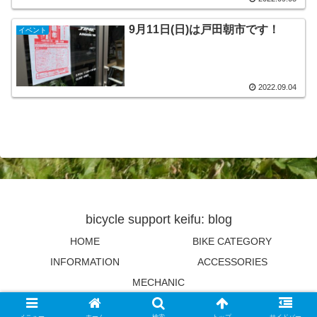
9月11日(日)は戸田朝市です！
イベント
2022.09.04
bicycle support keifu: blog
HOME
BIKE CATEGORY
INFORMATION
ACCESSORIES
MECHANIC
© 2021 bicycle support keifu: blog.