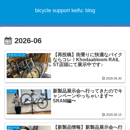
bicycle support keifu: blog
2026-06
【再投稿】街乗りに快適なバイク
クロスバイク
ならコレ！Khodaabloom RAIL
ST店頭にて展示中です♪
2026.06.30
新製品展示会へ行ってきたのでキ
パーツ
ャンペーンやっちゃいます〜
SRAM編〜
2026.06.15
【新製品情報】新製品展示会へ行
ホイール