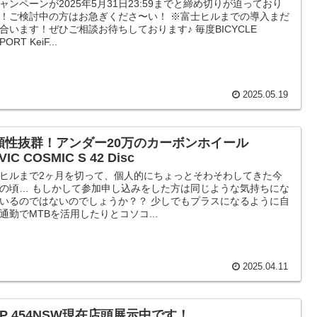
ャンペーンが2025年5月31日23:59までと締め切りが迫っており
！ご検討中の方はお急ぎくださ〜い！ ※富士ヒルまでの導入まだ
合います！ぜひご相談お待ちしております♪ 毎度BICYCLE
PORT KeiF...
2025.05.19
頼性抜群！アンダー20万のカーボンホイール
VIC COSMIC S 42 Disc
ヒルまで2ヶ月を切って、個人的にちょっとそわそわしてきた今
の頃… もしかして参加申し込みをした方は同じような気持ちにな
いるのではないのでしょうか？？ 少しでもプラスになるように自
通勤でMTBを活用したりとコソコ...
2025.04.11
PP 454NSW現在店頭展示中です！