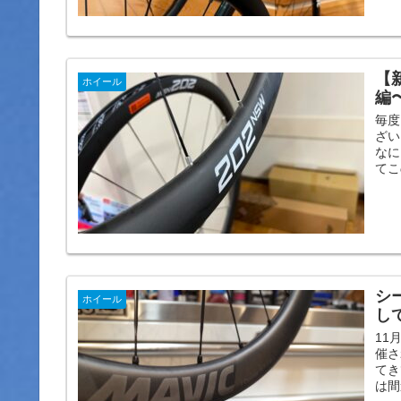
【
ホイール
編
毎度
ざい
なに
てこ
シ
ホイール
し
11
催さ
てき
は間