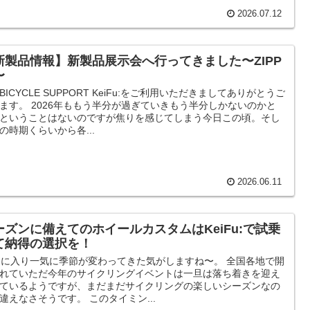
2026.07.12
新製品情報】新製品展示会へ行ってきました〜ZIPP
〜
BICYCLE SUPPORT KeiFu:をご利用いただきましてありがとうご
ます。 2026年ももう半分が過ぎていきもう半分しかないのかと
ということはないのですが焦りを感じてしまう今日この頃。そし
の時期くらいから各...
2026.06.11
ーズンに備えてのホイールカスタムはKeiFu:で試乗
て納得の選択を！
月に入り一気に季節が変わってきた気がしますね〜。 全国各地で開
れていただ今年のサイクリングイベントは一旦は落ち着きを迎え
ているようですが、まだまだサイクリングの楽しいシーズンなの
違えなさそうです。 このタイミン...