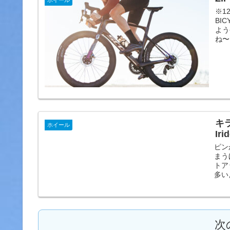
ホイール
※1
BI
よう
ね〜
キラ
ホイール
Ir
ピン
まう
トア
多い
次