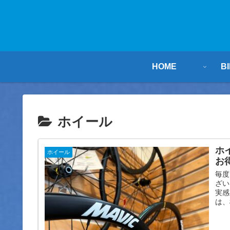
HOME
B
ホイール
ホ
ホイール
お
毎度
ざい
実感
は、