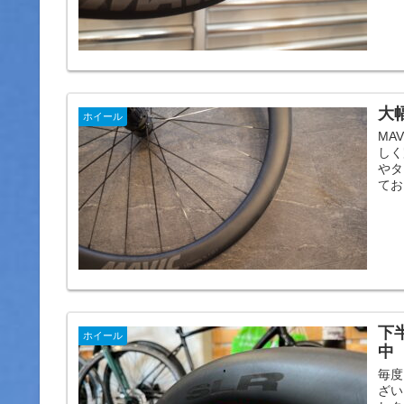
大幅
ホイール
MA
しく
やタ
てお
下
ホイール
中
毎度
ざい