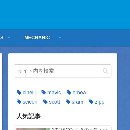
ES
MECHANIC
cinelli
mavic
orbea
scicon
scott
sram
zipp
人気記事
2027SCOTT あの人気トッ