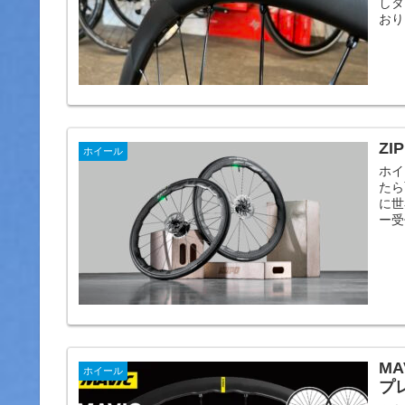
しタ
おり
ZI
ホイール
ホイ
たら
に世
ー受
M
ホイール
プ