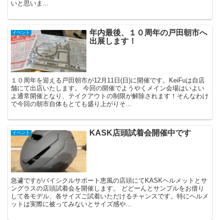
いと思いま...
年内最後、１０周年の戸田朝市へ
イベント
出展します！
１０周年を迎える戸田朝市が12月11日(日)に開催です。KeiFuは自店
舗にて出店いたします。 今回の開催でようやくメイン会場はいよい
よ通常開催となり、テイクアウトの制限が解除されます！そんなわけ
で今回の朝市自体もとても盛り上がりそ...
KASK店頭試着会開催中です
イベント
急遽ですがバイシクルサポート恵風の店頭にてKASKヘルメットとサ
ングラスの店頭試着会を開催します。 どどーんとサンプルをお借り
して各モデル、各サイズご試着いただけるチャンスです。特にヘルメ
ットは実際に被ってみないとサイズ感や...