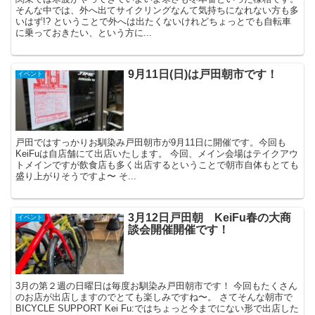
そんな中では、外へ出てサイクリングなんて気持ちになれない方も多
いはず!? ということで外へは出たくないけれどちょっとでも自転車
に乗っておきたい、という方に...
9月11日(日)は戸田朝市です！
イベント
戸田ではすっかりお馴染み戸田朝市が9月11日に開催です。今回も
KeiFuは自店舗にて出店いたします。 今回、メイン会場はテイクアウ
トメインですが飲食店も多く出店するということで朝市自体もとても
盛り上がりそうですよ〜 そ...
3月12日戸田朝 KeiFu春の大商
イベント
談会開催開催です！
3月の第２週の日曜日は毎度お馴染み戸田朝市です！ 今回もたくさん
のお店が出店しますのでとても楽しみですね〜。 さてそんな朝市で
BICYCLE SUPPORT Kei Fu:ではちょっと今までにない形で出店した