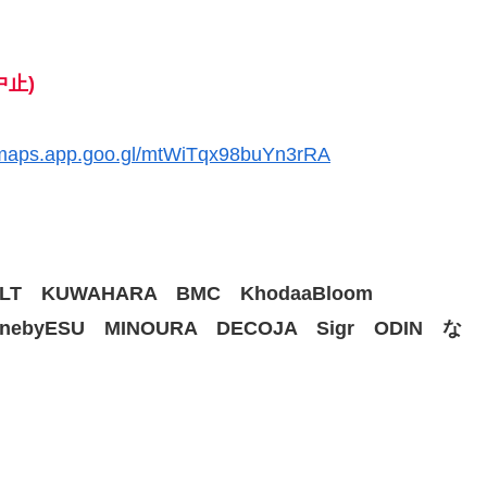
中止)
//maps.app.goo.gl/mtWiTqx98buYn3rRA
LT KUWAHARA BMC KhodaaBloom
P OnebyESU MINOURA DECOJA Sigr ODIN な