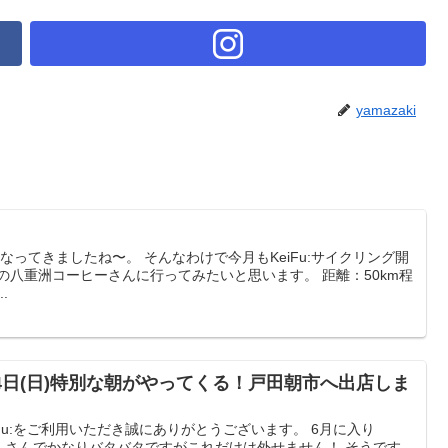
yamazaki
なってきましたね〜。 そんなわけで今月もKeiFu:サイクリング開
の八重洲コーヒーさんに行ってみたいと思います。 距離：50km程
.
4日(日)特別な朝がやってくる！戸田朝市へ出店しま
 KeiFu:をご利用いただき誠にありがとうございます。 6月に入り
りだくさんでかなりバタバタですがこれだけは外せません！ そうです