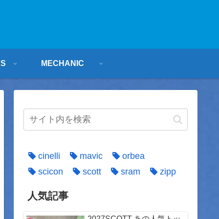
ES
MECHANIC
cinelli
mavic
orbea
scicon
scott
sram
zipp
人気記事
2027SCOTT あの人気トッ