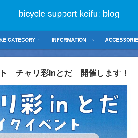
bicycle support keifu: blog
IKE CATEGORY
INFORMATION
ACCESSORI
ト チャリ彩inとだ 開催します！