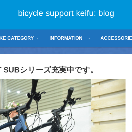
bicycle support keifu: blog
IKE CATEGORY
INFORMATION
ACCESSORI
T SUBシリーズ充実中です。