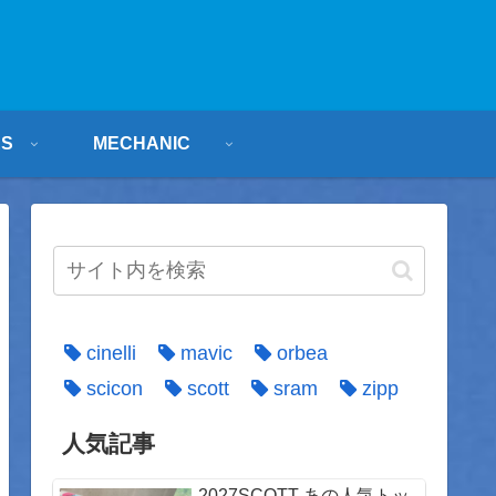
ES
MECHANIC
cinelli
mavic
orbea
scicon
scott
sram
zipp
人気記事
2027SCOTT あの人気トッ