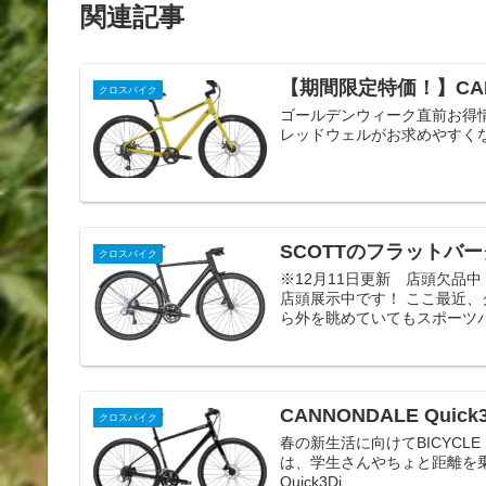
関連記事
【期間限定特価！】CANNO
クロスバイク
ゴールデンウィーク直前お得情
レッドウェルがお求めやすくなってます
SCOTTのフラットバーグ
クロスバイク
※12月11日更新 店頭欠品
店頭展示中です！ ここ最近
ら外を眺めていてもスポーツバ
CANNONDALE Quick3
クロスバイク
春の新生活に向けてBICYCLE
は、学生さんやちょと距離を乗
Quick3Di...