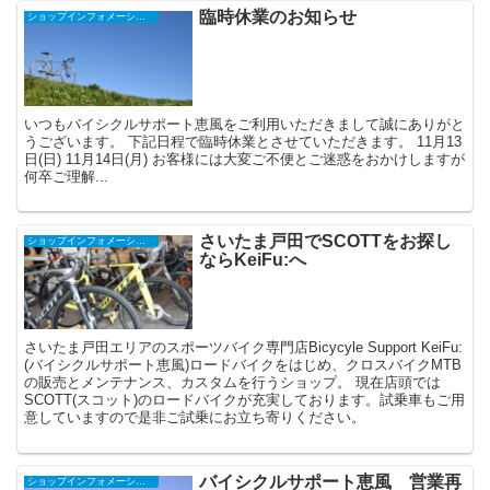
臨時休業のお知らせ
ショップインフォメーション
いつもバイシクルサポート恵風をご利用いただきまして誠にありがと
うございます。 下記日程で臨時休業とさせていただきます。 11月13
日(日) 11月14日(月) お客様には大変ご不便とご迷惑をおかけしますが
何卒ご理解...
さいたま戸田でSCOTTをお探し
ショップインフォメーション
ならKeiFu:へ
さいたま戸田エリアのスポーツバイク専門店Bicycyle Support KeiFu:
(バイシクルサポート恵風)ロードバイクをはじめ、クロスバイクMTB
の販売とメンテナンス、カスタムを行うショップ。 現在店頭では
SCOTT(スコット)のロードバイクが充実しております。試乗車もご用
意していますので是非ご試乗にお立ち寄りください。
バイシクルサポート恵風 営業再
ショップインフォメーション