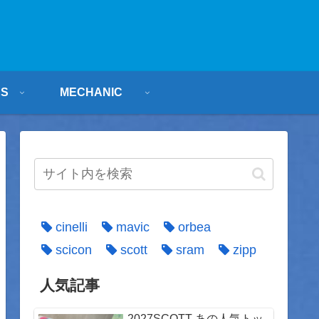
ES
MECHANIC
cinelli
mavic
orbea
scicon
scott
sram
zipp
人気記事
2027SCOTT あの人気トッ