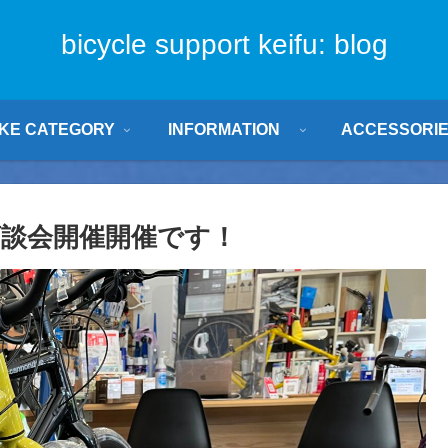
bicycle support keifu: blog
IKE CATEGORY
INFORMATION
ACCESSORI
大商談会開催開催です！