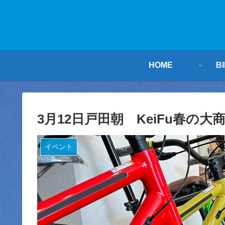
HOME
B
3月12日戸田朝 KeiFu春の
イベント