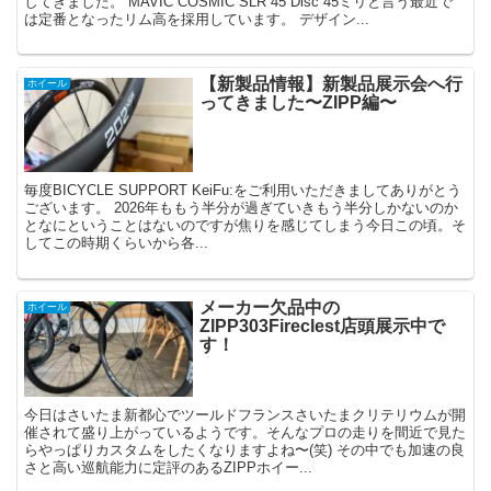
してきました。 MAVIC COSMIC SLR 45 Disc 45ミリと言う最近で
は定番となったリム高を採用しています。 デザイン...
【新製品情報】新製品展示会へ行
ホイール
ってきました〜ZIPP編〜
毎度BICYCLE SUPPORT KeiFu:をご利用いただきましてありがとう
ございます。 2026年ももう半分が過ぎていきもう半分しかないのか
となにということはないのですが焦りを感じてしまう今日この頃。そ
してこの時期くらいから各...
メーカー欠品中の
ホイール
ZIPP303Fireclest店頭展示中で
す！
今日はさいたま新都心でツールドフランスさいたまクリテリウムが開
催されて盛り上がっているようです。そんなプロの走りを間近で見た
らやっぱりカスタムをしたくなりますよね〜(笑) その中でも加速の良
さと高い巡航能力に定評のあるZIPPホイー...