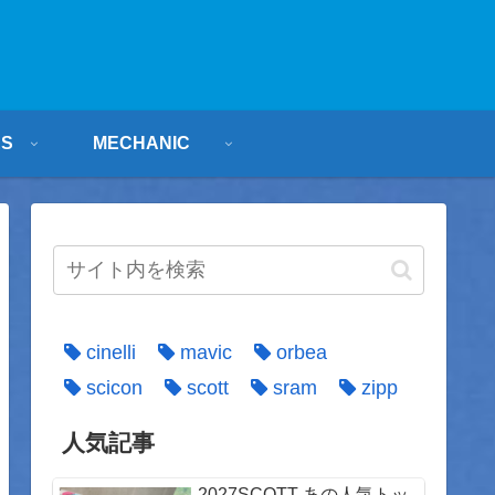
ES
MECHANIC
cinelli
mavic
orbea
scicon
scott
sram
zipp
人気記事
2027SCOTT あの人気トッ