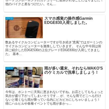
ロードコンポーネントのカテゴリーに追加されることになりました！
他のバイクと差をつけたい。そん...
スマホ感覚の操作感Garmin
パーツ
EDGE830入荷しました。
数あるサイクルコンピューターですが引き続き“恵風”ではガーミンの
サイクルコンピューターを激推ししていきます。 そんな中今回は前
回ご紹介したEDGE530の上位グレードEDGE830が入荷してきまし
た。 基本...
雨が多い週末、それならWAKO’S
パーツ
のケミカルで洗車しましょう！
今年は、ホントーに天気に恵まれないですね。お店としてもちょっと
気分が盛り下がってしまいそうです… が、そんな雨でどこへも行け
ないと嘆くなら雨が降っている内にピカピカにしちゃいましょう！
得にハルヒルや各種イベントでも雨が多かっ...