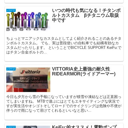
いつの時代も気になる！チタンボ
パーツ
ルトカスタム βチタニウム取扱
中です
ちょっとマニアックなカスタムとしてよく紹介されることのあるチタ
ンボルトカスタム。 でも、実は普段使いの自転車でも結構有効なカ
スタムだったりします。 ということでBICYCLE SUPPORT KeiFu:で
はチタン合金ボルトの...
VITTORIA史上最強の耐久性
パーツ
RIDEARMOR(ライドアーマー)
今日も夕方から雪の予報になっていますが積雪や凍結などは正直困っ
てしまいますね。 MTBで遊ぶにはとてもエキサイティングな状況で
すが実生活やオシゴトそしてロードでのサイクリングは危険や不便が
伴うので雨になって溶けてくれるといいなと思い...
KeiFu:的オススメ！電動ポンプ
パーツ