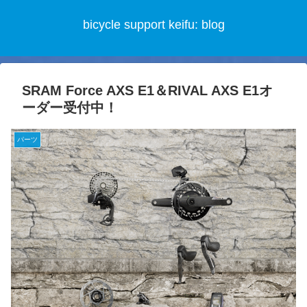
bicycle support keifu: blog
SRAM Force AXS E1＆RIVAL AXS E1オ
ーダー受付中！
パーツ